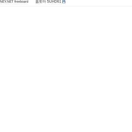
옵토마 SUHD61
EY.NET freeboard