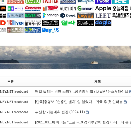
분류
제목
매일 들리는 비명 소리?…공원의 비밀 / 채널A / 뉴스A 라이브
EY.NET freeboard
[단독]홍명보, ‘손흥민 벤치’ 입 열었다…귀국 후 첫 인터뷰
EY.NET freeboard
부산항 기본계획 변경 (2024.11)
EY.NET freeboard
[2021.03.18] 바이든 "코로나19 경기부양책 별것 아냐…더 큰
EY.NET freeboard