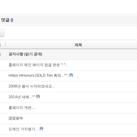
댓글
0
록
호
제목
공지사항 (읽기 공개)
지
홈페이지 메인 페이지 업글 완료 ^.^::
Hilton HHonors GOLD Tier 획득...^^;
2008년 봄이 시작되었네요...
2014년 새해...^^
홈페이지 개편....
謹賀新年
도메인 가치평가....