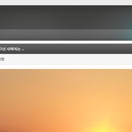
13년 새해에는 ...
병헌