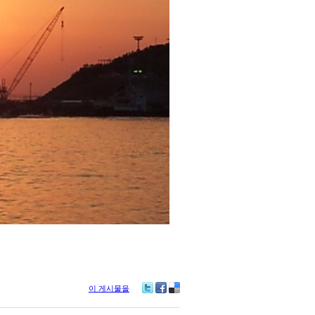
이 게시물을
Tw
Fa
De
itte
ce
lici