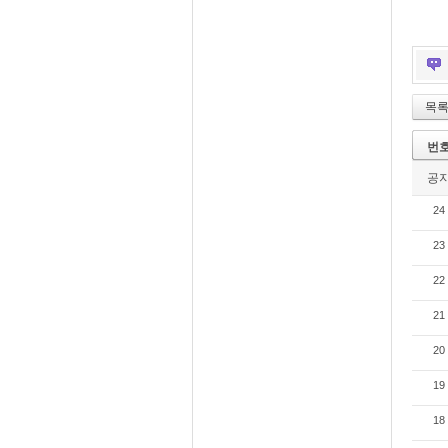
목
번
공
24
23
22
21
20
19
18