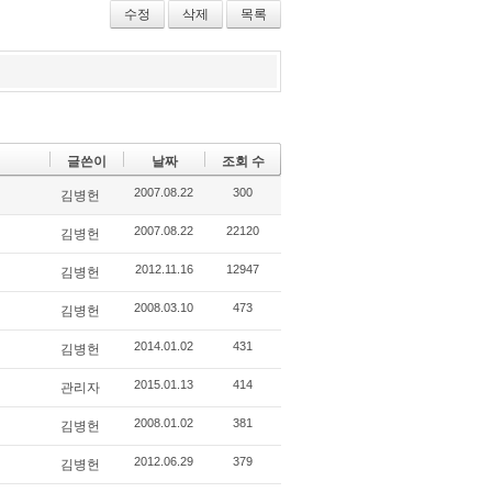
r
bo
ou
수정
삭제
목록
ok
s
글쓴이
날짜
조회 수
2007.08.22
300
김병헌
2007.08.22
22120
김병헌
2012.11.16
12947
김병헌
2008.03.10
473
김병헌
2014.01.02
431
김병헌
2015.01.13
414
관리자
2008.01.02
381
김병헌
2012.06.29
379
김병헌