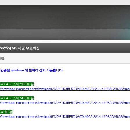
indows] MS 제공 무료백신
병헌
인증된 windows에 한하여 설치 가능합니다.
우7 & 비스타 32비트 용
p://download.microsoft.com/download/6/1/D/61D3BE5F-0AF0-49C2-8A14-44D8AFA4698A/msseful
우7 & 비스타 64비트 용
p://download.microsoft.com/download/6/1/D/61D3BE5F-0AF0-49C2-8A14-44D8AFA4698A/mssefu
우 XP 용
p://download.microsoft.com/download/6/1/D/61D3BE5F-0AF0-49C2-8A14-44D8AFA4698A/mssefu