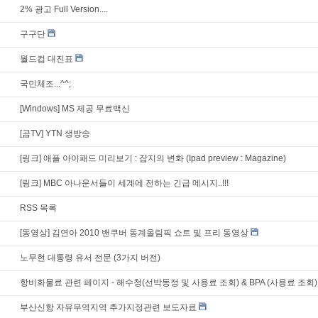
2% 광고 Full Version....
구구단
월드컵 대진표
국민체조...^^;
[Windows] MS 제공 무료백신
[곰TV] YTN 생방송
[링크] 애플 아이패드 미리보기 : 잡지의 변화 (Ipad preview : Magazine)
[링크] MBC 아나운서들이 세계에 전하는 긴급 메시지..!!!
RSS 목록
[동영상] 김연아 2010 밴쿠버 동계올림픽 쇼트 및 프리 동영상
노무현 대통령 유서 전문 (3가지 버전)
항비화물료 관련 페이지 - 해수청(선박동정 및 사용료 조회) & BPA (사용료 조회)
부산신항 자유무역지역 추가지정관련 보도자료