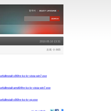
한국어
2010.05.10 13:31
조회 수:665
linstall-x86fre-ko-kr-vista-win7.exe
llinstall-amd64fre-ko-kr-vista-win7.exe
llinstall-x86fre-ko-kr-xp.exe