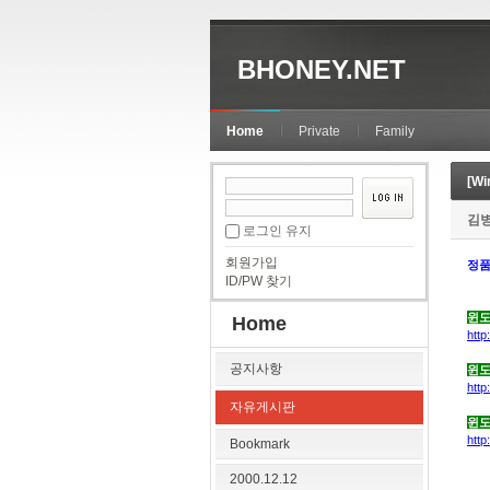
BHONEY.NET
Home
Private
Family
[W
김
로그인 유지
회원가입
정품
ID/PW 찾기
윈도
Home
htt
공지사항
윈도
htt
자유게시판
윈도
htt
Bookmark
2000.12.12