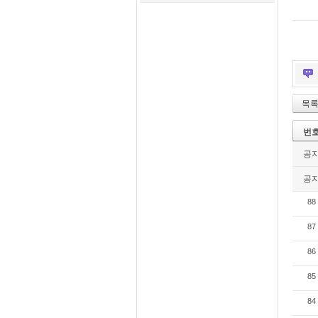
목
번
공
공
88
87
86
85
84