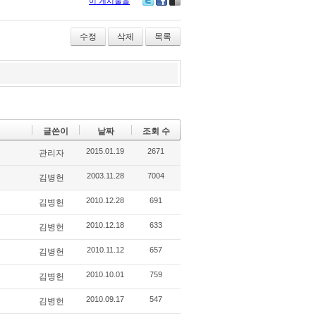
이 게시물을
Tw
Fa
De
itte
ce
lici
r
bo
ou
수정
삭제
목록
ok
s
글쓴이
날짜
조회 수
2015.01.19
2671
관리자
2003.11.28
7004
김병헌
2010.12.28
691
김병헌
2010.12.18
633
김병헌
2010.11.12
657
김병헌
2010.10.01
759
김병헌
2010.09.17
547
김병헌