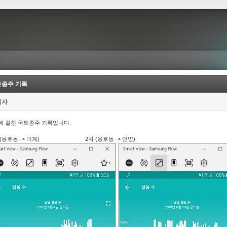
토종주 기록
리자
에 걸친 국토종주 기록입니다.
 (용호동 -> 덕계) 2차 (용호동 -> 언양)