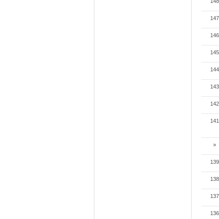
148
147
146
145
144
143
142
141
»
139
138
137
136