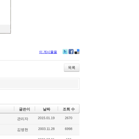
이 게시물을
Tw
Fa
De
itte
ce
lici
r
bo
ou
목록
ok
s
글쓴이
날짜
조회 수
2015.01.19
2670
관리자
2003.11.28
6998
김병헌