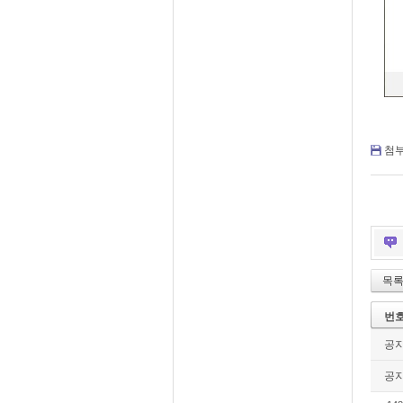
첨부
목
번
공
공