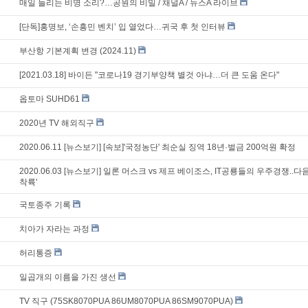
매일 들리는 비명 소리?…공원의 비밀 / 채널A / 뉴스A 라이브
[단독]홍명보, ‘손흥민 벤치’ 입 열었다…귀국 후 첫 인터뷰
부산항 기본계획 변경 (2024.11)
[2021.03.18] 바이든 "코로나19 경기부양책 별것 아냐…더 큰 도움 온다"
옵토마 SUHD61
2020년 TV 해외직구
2020.06.11 [뉴스보기] [속보]'국정농단' 최순실 징역 18년·벌금 200억원 확정
2020.06.03 [뉴스보기] 일론 머스크 vs 제프 베이조스, IT공룡들의 우주경쟁..다음
착륙'
국토종주 기록
치아가 자라는 과정
허리통증
일곱개의 이름을 가진 생선
TV 직구 (75SK8070PUA 86UM8070PUA 86SM9070PUA)