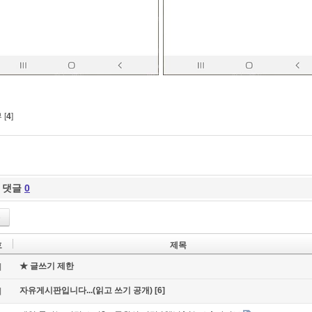
 [
4
]
댓글
0
록
호
제목
★ 글쓰기 제한
지
자유게시판입니다...(읽고 쓰기 공개)
[6]
지